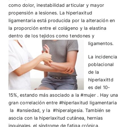
como dolor, inestabilidad articular y mayor
propensión a lesiones. La hiperlaxitud
ligamentaria está producida por la alteración en
la proporción entre el colágeno y la elastina
dentro de los tejidos como tendones y
ligamentos.
La incidencia
poblacional
de la
hiperlaxittd
es del 10-
15%, estando más asociado a la
#mujer .
Hay una
gran correlación entre
#hiperlaxitud
ligamentaria
la
#ansiedad,
y la
#hiperalgesia.
También se
asocia con la hiperlaxitud cutánea, hernias
inguinales, el síndrome de fatiga crónica,